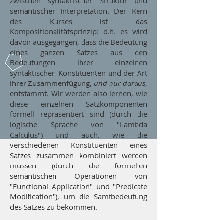
zwischen syntaktischer Struktur und
semantischer Interpretation. Der Kern
des Kurses ist das
Kompositionalitätsprinzip: d.h. es wird
davon ausgegangen, dass die Bedeutung
eines ganzen Satzes aus den
Bedeutungen ihrer einzelnen
syntaktischen Konstituenten und der Art
ihrer Zusammenfügung,
und nur daraus
,
entstammt. Wir werden also lernen, wie
diese einzelnen Satzkomponenten
formell repräsentiert sind (durch die
logische Sprache von "Lambda
Calculus") und auch, wie die
verschiedenen Konstituenten eines
Satzes zusammen kombiniert werden
müssen (durch die formellen
semantischen Operationen von
"Functional Application" und "Predicate
Modification"), um die Samtbedeutung
des Satzes zu bekommen.